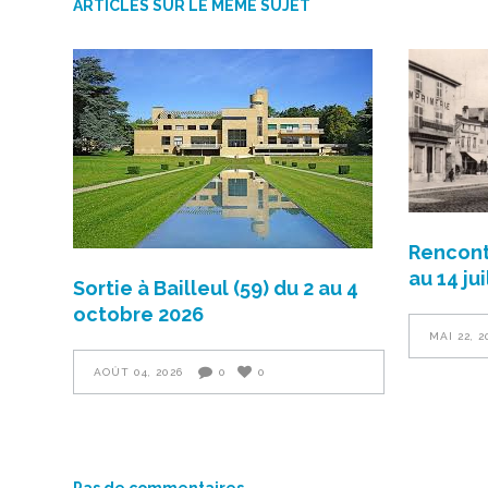
ARTICLES SUR LE MÊME SUJET
Rencont
au 14 ju
Sortie à Bailleul (59) du 2 au 4
octobre 2026
MAI 22, 2
AOÛT 04, 2026
0
0