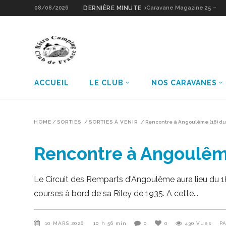
08/08/2026
DERNIÈRE MINUTE
Caravane Magazine 25 –
Sologne Grain d’Or
ACCUEIL
LE CLUB
NOS CARAVANES
HOME
/
SORTIES
/
SORTIES À VENIR
/
Rencontre à Angoulême (16) du
Rencontre à Angoulême
Le Circuit des Remparts d'Angoulême aura lieu du 18
courses à bord de sa Riley de 1935. A cette
10 MARS 2026
10 h 56 min
0
0
430
Vues
P