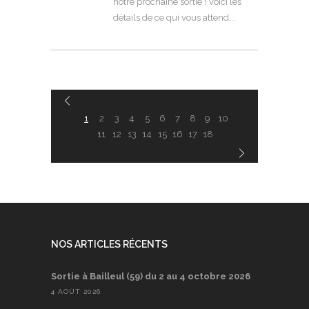
notre prochaine sortie ! Voici les
détails de ce qui vous attend
1
2
3
4
5
6
7
8
9
10
11
12
13
14
15
16
17
18
NOS ARTICLES RÉCENTS
Sortie à Bailleul (59) du 2 au 4 octobre 2026
4 AOÛT 2026