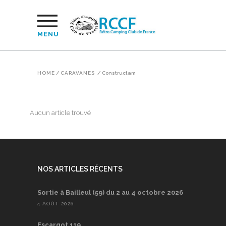
MENU
HOME
/
CARAVANES
/
Constructam
Aucun article trouvé
NOS ARTICLES RÉCENTS
Sortie à Bailleul (59) du 2 au 4 octobre 2026
4 AOÛT 2026
Escargot 119