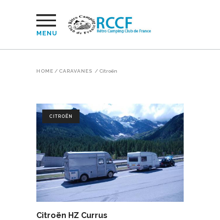
MENU
HOME
/
CARAVANES
/
Citroën
CITROËN
Citroën HZ Currus