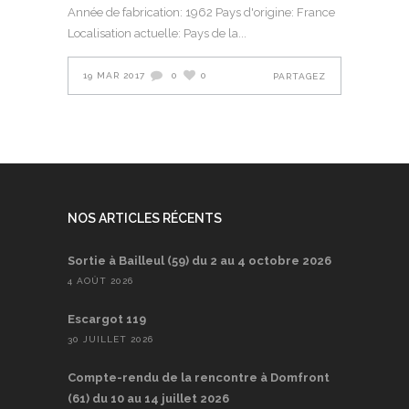
Année de fabrication: 1962 Pays d'origine: France
Localisation actuelle: Pays de la
19 MAR 2017
0
0
PARTAGEZ
NOS ARTICLES RÉCENTS
Sortie à Bailleul (59) du 2 au 4 octobre 2026
4 AOÛT 2026
Escargot 119
30 JUILLET 2026
Compte-rendu de la rencontre à Domfront
(61) du 10 au 14 juillet 2026