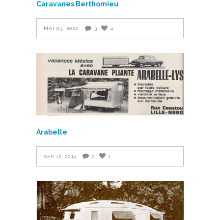
Caravanes Berthomieu
MAI 03, 2020
3
4
Arabelle
SEP 12, 2019
0
1