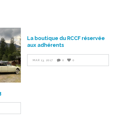
La boutique du RCCF réservée
aux adhérents
MAR 13, 2017
0
0
3