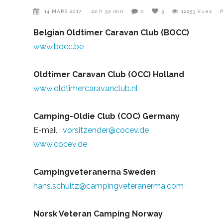
14 MARS 2017
22 h 52 min
0
3
12253
Vues
Belgian Oldtimer Caravan Club (BOCC)
www.bocc.be
Oldtimer Caravan Club (OCC) Holland
www.oldtimercaravanclub.nl
Camping-Oldie Club (COC) Germany
E-mail :
vorsitzender@cocev.de
www.cocev.de
Campingveteranerna Sweden
hans.schultz@campingveteranerma.com
Norsk Veteran Camping Norway