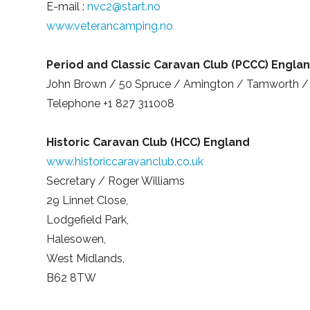
E-mail :
nvc2@start.no
www.veterancamping.no
Period and Classic Caravan Club (PCCC) Engla
John Brown / 50 Spruce / Amington / Tamworth / 
Telephone +1 827 311008
Historic Caravan Club (HCC) England
www.historiccaravanclub.co.uk
Secretary / Roger Williams
29 Linnet Close,
Lodgefield Park,
Halesowen,
West Midlands,
B62 8TW