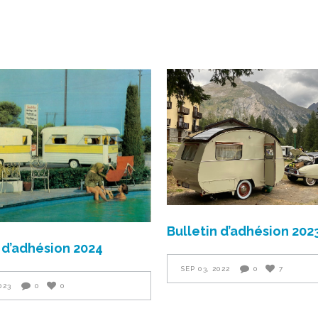
Bulletin d’adhésion 202
 d’adhésion 2024
SEP 03, 2022
0
7
023
0
0