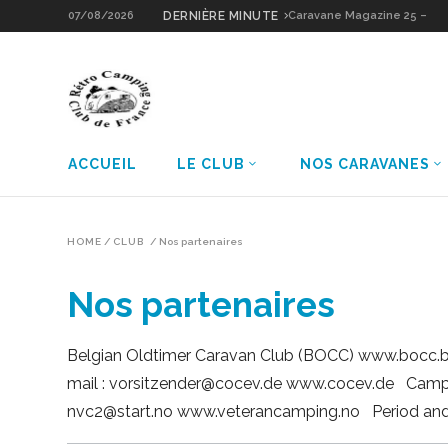
07/08/2026
DERNIÈRE MINUTE
Caravane Magazine 25 –
Sologne Grain d’Or
ACCUEIL
LE CLUB
NOS CARAVANES
HOME
/
CLUB
/
Nos partenaires
Nos partenaires
Belgian Oldtimer Caravan Club (BOCC) www.bocc.
mail : vorsitzender@cocev.de www.cocev.de Cam
nvc2@start.no www.veterancamping.no Period and