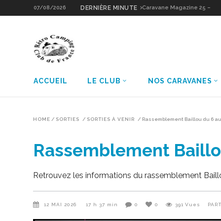
07/08/2026
DERNIÈRE MINUTE
Caravane Magazine 25 –
Sologne Grain d’Or
ACCUEIL
LE CLUB
NOS CARAVANES
HOME
/
SORTIES
/
SORTIES À VENIR
/
Rassemblement Baillou du 6 au 7
Rassemblement Baillou 
Retrouvez les informations du rassemblement Baillou 
12 MAI 2026
17 h 37 min
0
0
391
Vues
PAR