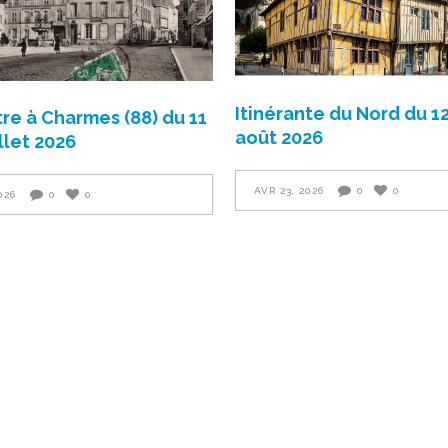
Itinérante du Nord du 12
re à Charmes (88) du 11
août 2026
illet 2026
AVR 23, 2026
0
0
026
0
0