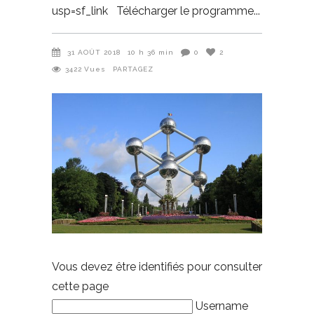
usp=sf_link Télécharger le programme
31 AOÛT 2018
10 h 36 min
0
2
3422
Vues
PARTAGEZ
Vous devez être identifiés pour consulter
cette page
Username