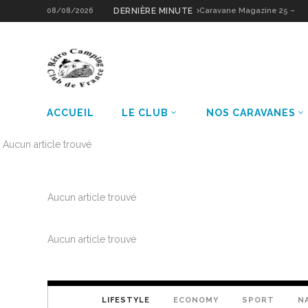
08/08/2026
DERNIÈRE MINUTE
Caravane Magazine 26 –
Notin Résidence
ACCUEIL
LE CLUB
NOS CARAVANES
Aucun article trouvé
Aucun article trouvé
Aucun article trouvé
LIFESTYLE
ECONOMY
SPORT
N