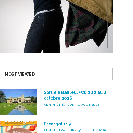
MOST VIEWED
Sortie à Bailleul (59) du 2 au 4
octobre 2026
ADMINISTRATEUR
4 AOÛT 2026
Escargot 119
ADMINISTRATEUR
30 JUILLET 2026