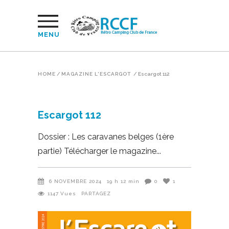
MENU
HOME
/
MAGAZINE L'ESCARGOT
/
Escargot 112
Escargot 112
Dossier : Les caravanes belges (1ère
partie) Télécharger le magazine
6 NOVEMBRE 2024
19 h 12 min
0
1
1147
Vues
PARTAGEZ