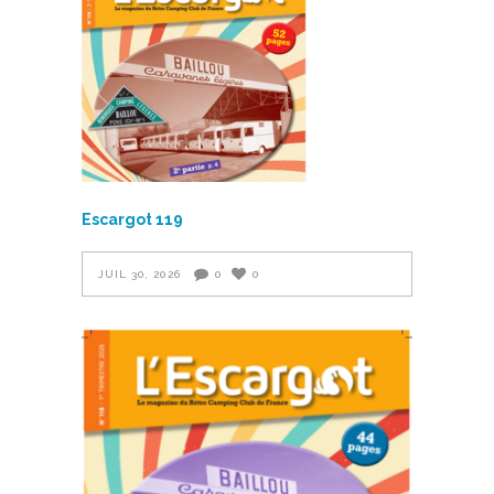
Escargot 119
JUIL 30, 2026
0
0