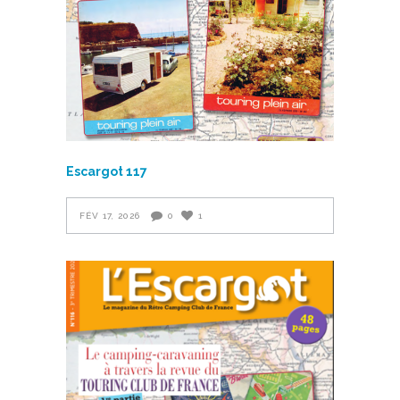
Escargot 117
FÉV 17, 2026
0
1