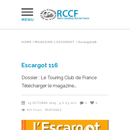
MENU
HOME
/
MAGAZINE L'ESCARGOT
/
Escargot 116
Escargot 116
Dossier : Le Touring Club de France
Télécharger le magazine
23 OCTOBRE 2025
9 h 03 min
0
0
677
Vues
PARTAGEZ