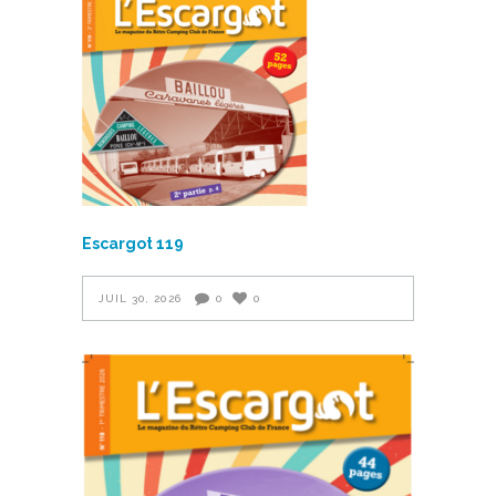
Escargot 119
JUIL 30, 2026
0
0