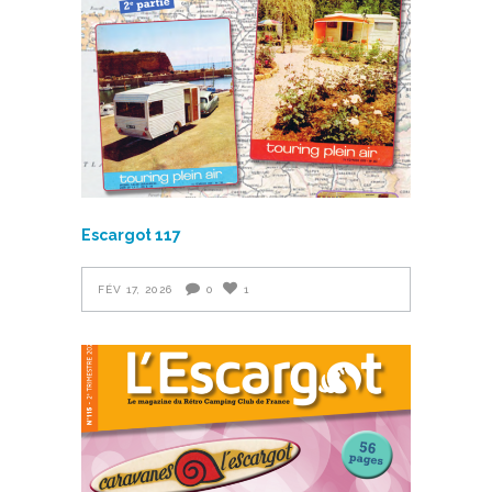
Escargot 117
FÉV 17, 2026
0
1