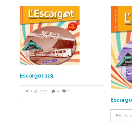
Escargot 119
JUIL 30, 2026
0
0
Escargo
MAI 22, 2