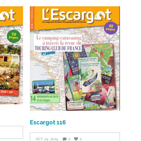
Escargot 116
OCT 23, 2025
0
0