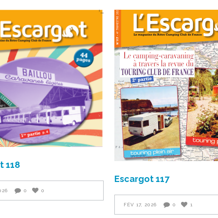
t 118
Escargot 117
026
0
0
FÉV 17, 2026
0
1