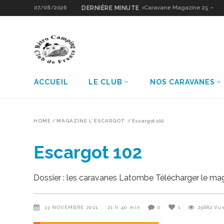
07/08/2026
DERNIÈRE MINUTE
Caravane Magazine 25 –
Sologne Grain d’Or
ACCUEIL
LE CLUB
NOS CARAVANES
HOME
/
MAGAZINE L'ESCARGOT
/
Escargot 102
Escargot 102
Dossier : les caravanes Latombe Télécharger le ma
13 NOVEMBRE 2021
21 h 40 min
0
1
25682
Vu