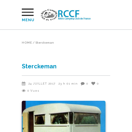
MENU
HOME
/
Sterckeman
Sterckeman
24 JUILLET 2017
23 h 01 min
0
0
0
Vues