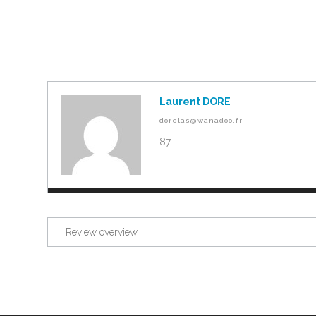
Laurent DORE
dorelas@wanadoo.fr
87
Review overview