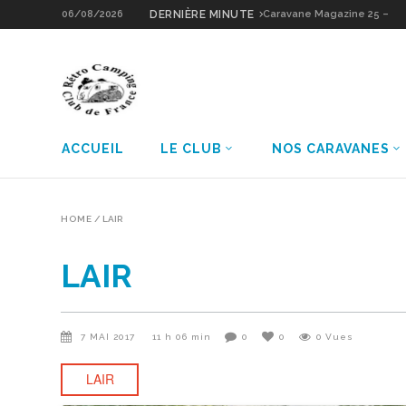
06/08/2026
DERNIÈRE MINUTE
Caravane Magazine 25 –
Caravane Magazine 26 
Sologne Grain d’Or
Notin Résidence
ACCUEIL
LE CLUB
NOS CARAVANES
HOME
/
LAIR
LAIR
7 MAI 2017
11 h 06 min
0
0
0
Vues
LAIR