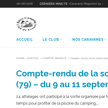
08/08/2026
DERNIÈRE MINUTE
Caravane Magazine 25 –
Sologne Grain d’Or
ACCUEIL
LE CLUB
NOS CARAVANES
HOME
/
SORTIES
/
COMPTE-RENDUS
/
Compte-rendu de la sortie dans 
Compte-rendu de la sort
(79) – du 9 au 11 sept
24 attelages ont participé à la sortie organisée par
temps pour profiter de la piscine du camping,