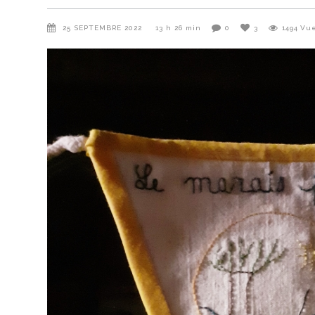
25 SEPTEMBRE 2022
13 h 26 min
0
3
1494
Vu