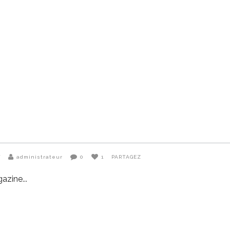
T
administrateur
0
1
PARTAGEZ
gazine