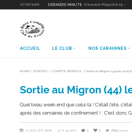
07/08/2026
DERNIÈRE MINUTE
Caravane Magazine 25 –
Sologne Grain d’Or
ACCUEIL
LE CLUB
NOS CARAVANES
HOME
/
SORTIES
/
COMPTE-RENDUS
/
Sortie au Migron (44) les 21 et 2
Sortie au Migron (44) l
Quel beau week-end que celui-là ! C'était l'été, c'ét
après des semaines de confinement ! C'est donc Gé
2 JUILLET 2020
17 h 43 min
0
0
2689
Vues