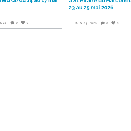
ed (S) du 14 au 17 mai
à St Hilaire du Harcouët
23 au 25 mai 2026
2026
0
0
JUIN 03, 2026
0
0