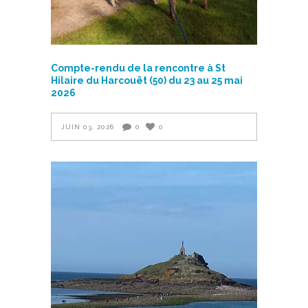
Compte-rendu de la rencontre à St
Hilaire du Harcouët (50) du 23 au 25 mai
2026
JUIN 03, 2026
0
0