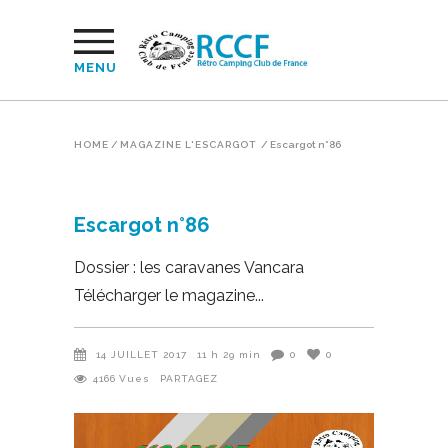
MENU
HOME
/
MAGAZINE L'ESCARGOT
/
Escargot n°86
Escargot n°86
Dossier : les caravanes Vancara
Télécharger le magazine
14 JUILLET 2017
11 h 29 min
0
0
4166
Vues
PARTAGEZ