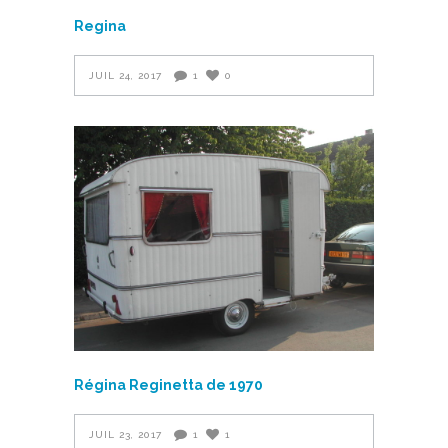
Regina
JUIL 24, 2017
1
0
Régina Reginetta de 1970
JUIL 23, 2017
1
1