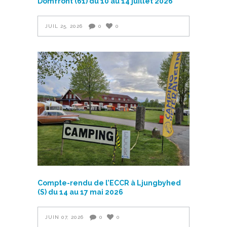
Domfront (61) du 10 au 14 juillet 2026
JUIL 25, 2026
0
0
Compte-rendu de l’ECCR à Ljungbyhed
(S) du 14 au 17 mai 2026
JUIN 07, 2026
0
0