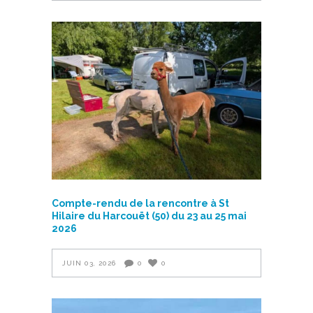
Compte-rendu de la rencontre à St
Hilaire du Harcouët (50) du 23 au 25 mai
2026
JUIN 03, 2026
0
0