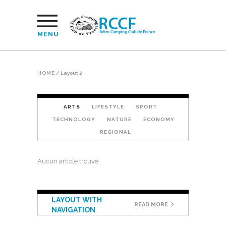
MENU
HOME
/
Layout 2
ARTS
LIFESTYLE
SPORT
TECHNOLOGY
NATURE
ECONOMY
REGIONAL
Aucun article trouvé
LAYOUT WITH
READ MORE
NAVIGATION