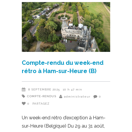
Compte-rendu du week-end
rétro à Ham-sur-Heure (B)
8 SEPTEMBRE 2025
10 h 47 min
COMPTE-RENDUS
administrateur
0
0
PARTAGEZ
Un week-end rétro d’exception à Ham-
sur-Heure (Belgique) Du 29 au 31 août,