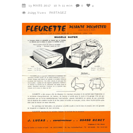
13 MARS 2017
10 h 11 min
0
4
21295
Vues
PARTAGEZ