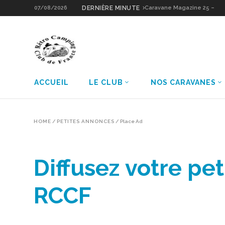
07/08/2026
DERNIÈRE MINUTE
Caravane Magazine 25 –
Sologne Grain d’Or
ACCUEIL
LE CLUB
NOS CARAVANES
HOME
/
PETITES ANNONCES
/
Place Ad
Diffusez votre p
RCCF