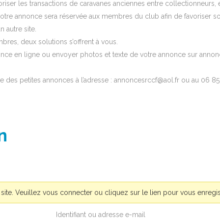
iser les transactions de caravanes anciennes entre collectionneurs, et 
, votre annonce sera réservée aux membres du club afin de favoriser s
 autre site.
res, deux solutions s’offrent à vous.
nce en ligne ou envoyer photos et texte de votre annonce sur anno
e des petites annonces à l’adresse : annoncesrccf@aol.fr ou au 06 85
n
te. Veuillez vous connecter ou cliquez sur le lien pour vous enregis
Identifiant ou adresse e-mail