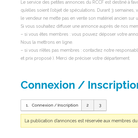
Le service des petites annonces du RCCF est destiné à favor
qu’elles soient l’objet de spéculations. Durant 3 semaines
le vendeur ne mette pas en vente son matériel ancien sur un
Si vous souhaitez diffuser une annonce auprès de nos memb
– si vous êtes membres : vous pouvez déposer votre anno
Nous la mettrons en ligne.
– si vous n’êtes pas membres : contactez notre responsabl
et prix proposé ). Merci de préciser votre département.
Connexion / Inscriptio
1
Connexion / Inscription
2
3
La publication d’annonces est réservée aux membres du si