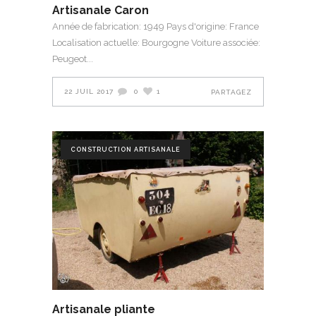
Artisanale Caron
Année de fabrication: 1949 Pays d'origine: France
Localisation actuelle: Bourgogne Voiture associée:
Peugeot
22 JUIL 2017
0
1
PARTAGEZ
CONSTRUCTION ARTISANALE
Artisanale pliante