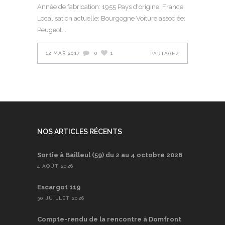
Année de fabrication: 1955 Pays d'origine: France
Localisation actuelle: Bourgogne Voiture associée:
Peugeot
12 MAR 2017
0
1
PARTAGEZ
NOS ARTICLES RÉCENTS
Sortie à Bailleul (59) du 2 au 4 octobre 2026
4 AOÛT 2026
Escargot 119
30 JUILLET 2026
Compte-rendu de la rencontre à Domfront