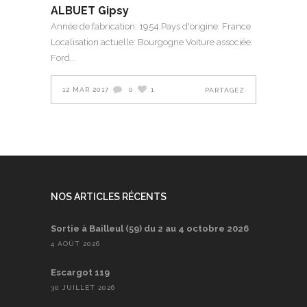
ALBUET Gipsy
Année de fabrication: 1954 Pays d'origine: France
Localisation actuelle: Bourgogne Voiture associée:
Ford
12 MAR 2017
0
1
PARTAGEZ
NOS ARTICLES RÉCENTS
Sortie à Bailleul (59) du 2 au 4 octobre 2026
4 AOÛT 2026
Escargot 119
30 JUILLET 2026