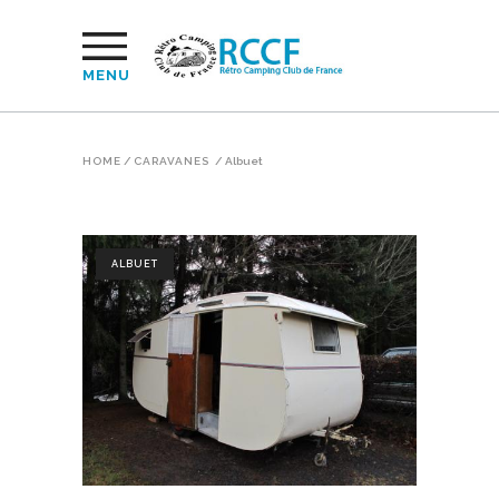
MENU
HOME
/
CARAVANES
/
Albuet
ALBUET