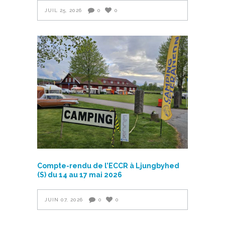
JUIL 25, 2026
0
0
Compte-rendu de l’ECCR à Ljungbyhed
(S) du 14 au 17 mai 2026
JUIN 07, 2026
0
0