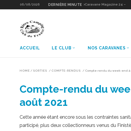
06/08/2026
DERNIÈRE MINUTE
Caravane Magazine 24 –
Estivale 1998
ACCUEIL
LE CLUB
NOS CARAVANES
HOME
/
SORTIES
/
COMPTE-RENDUS
/
Compte-rendu du week-end à Bai
Compte-rendu du week-e
août 2021
Cette année étant encore sous les contraintes san
participé, plus deux collectionneurs venus du Finist