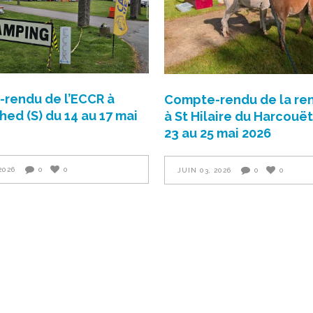
rendu de l’ECCR à
Compte-rendu de la re
ed (S) du 14 au 17 mai
à St Hilaire du Harcouët
23 au 25 mai 2026
2026
0
0
JUIN 03, 2026
0
0