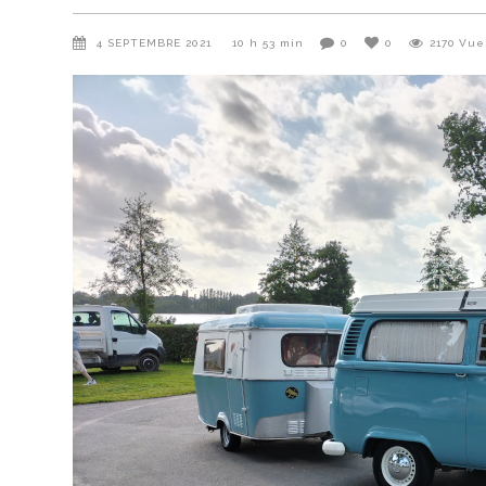
4 SEPTEMBRE 2021
10 h 53 min
0
0
2170
Vue