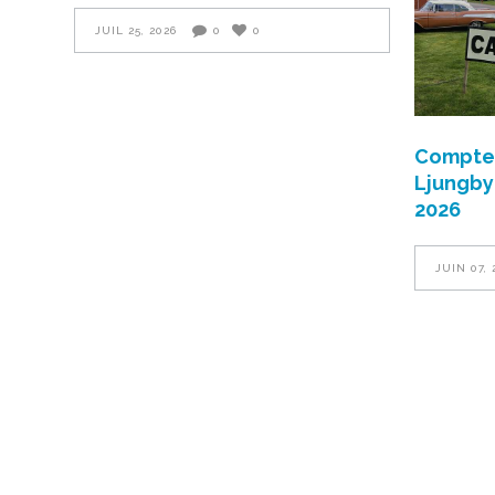
JUIL 25, 2026
0
0
Compte-
Ljungbyh
2026
JUIN 07, 