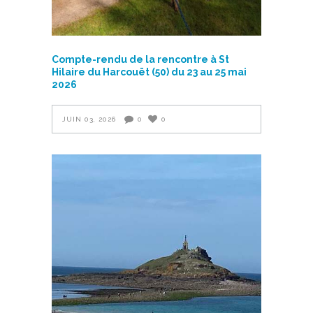
Compte-rendu de la rencontre à St
Hilaire du Harcouët (50) du 23 au 25 mai
2026
JUIN 03, 2026
0
0