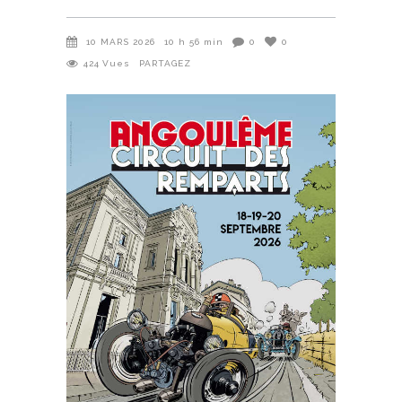
10 MARS 2026
10 h 56 min
0
0
424
Vues
PARTAGEZ