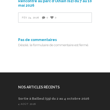
Rencontre au parc d’Olhain (62) du 7 au 10
mai 2026
FÉV 24, 2026
0
0
Pas de commentaires
Désolé, le formulaire de commentaire est fermé.
NOS ARTICLES RÉCENTS
Sortie à Bailleul (59) du 2 au 4 octobre 2026
4 AOÛT 2026