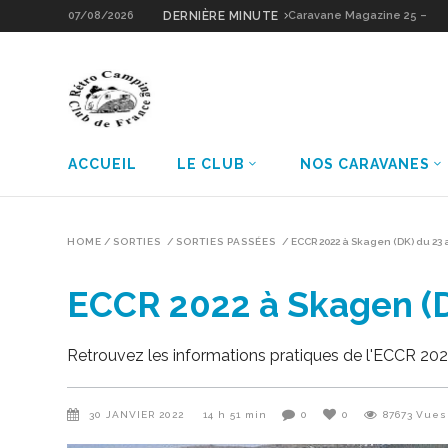
07/08/2026
DERNIÈRE MINUTE
Caravane Magazine 25 –
Sologne Grain d’Or
ACCUEIL
LE CLUB
NOS CARAVANES
HOME
/
SORTIES
/
SORTIES PASSÉES
/
ECCR 2022 à Skagen (DK) du 23 a
ECCR 2022 à Skagen (D
Retrouvez les informations pratiques de l'ECCR 2022
30 JANVIER 2022
14 h 51 min
0
0
87673
Vues