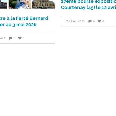
27ème bourse expositio
Courtenay (45) le 12 avr
re à la Ferté Bernard
MAR 01, 2026
0
0
1er au 3 mai 2026
2026
0
0