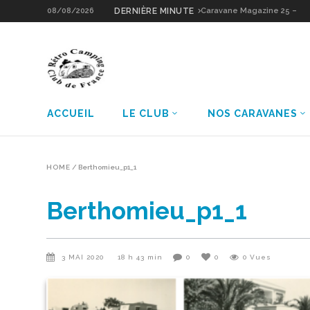
08/08/2026
DERNIÈRE MINUTE
Caravane Magazine 25 –
Sologne Grain d’Or
ACCUEIL
LE CLUB
NOS CARAVANES
HOME
/
Berthomieu_p1_1
Berthomieu_p1_1
3 MAI 2020
18 h 43 min
0
0
0
Vues