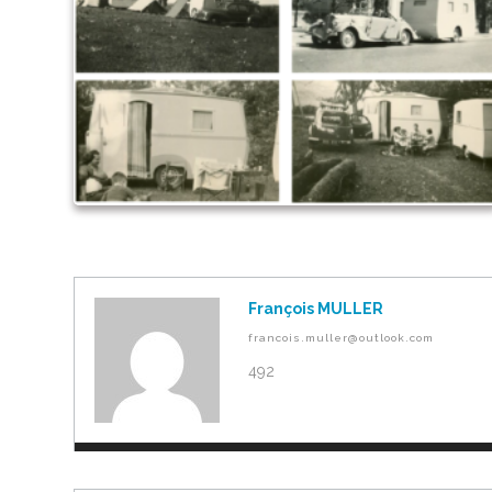
François MULLER
francois.muller@outlook.com
492