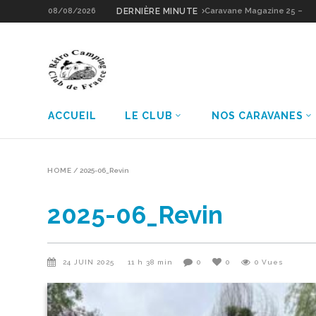
08/08/2026
DERNIÈRE MINUTE
Caravane Magazine 26 –
Notin Résidence
ACCUEIL
LE CLUB
NOS CARAVANES
HOME
/
2025-06_Revin
2025-06_Revin
24 JUIN 2025
11 h 38 min
0
0
0
Vues