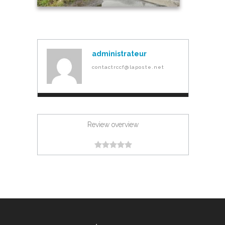
administrateur
contactrccf@laposte.net
Review overview