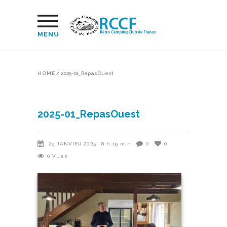
MENU
HOME
/
2025-01_RepasOuest
2025-01_RepasOuest
29 JANVIER 2025
8 h 19 min
0
0
0
Vues