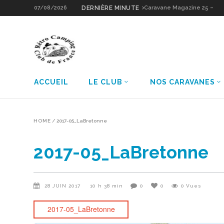
07/08/2026
DERNIÈRE MINUTE
Caravane Magazine 26 –
Notin Résidence
ACCUEIL
LE CLUB
NOS CARAVANES
HOME
/
2017-05_LaBretonne
2017-05_LaBretonne
28 JUIN 2017
10 h 38 min
0
0
0
Vues
2017-05_LaBretonne