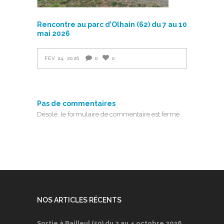
Rencontre au parc d’Olhain (62) du 7 au 10
mai 2026
FÉV 24, 2026
0
0
Pas de commentaires
Désolé, le formulaire de commentaire est fermé.
NOS ARTICLES RÉCENTS
Sortie à Bailleul (59) du 2 au 4 octobre 2026