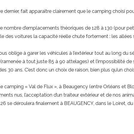
 dernier, fait apparaître clairement que le camping choisi po
 le nombre d’emplacements théoriques de 128 à 130 (pour pet
e des voitures la capacité réelle chute fortement : les allée
s oblige à garer les véhicules à l’extérieur tout au long du sé
(ramenée à tout juste 85 à 90 attelages) et l’impossibilité de 
30 ans. C’est donc un choix de raison, bien plus qu’un choix d
 le camping « Val de Flux », à Beaugency (entre Orléans et Blo
ments nus, l’acceptation d’un traiteur extérieur et de nos anim
2026 se déroulera finalement à BEAUGENCY, dans le Loiret, du