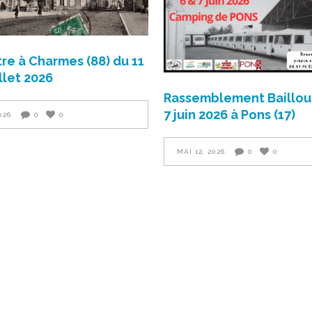
re à Charmes (88) du 11
illet 2026
Rassemblement Baillou 
7 juin 2026 à Pons (17)
026
0
0
MAI 12, 2026
0
0