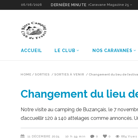
06/08/2026
DERNIÈRE MINUTE
Caravane Magazine 25 –
Sologne Grain d’Or
ACCUEIL
LE CLUB
NOS CARAVANES
HOME
/
SORTIES
/
SORTIES À VENIR
/
Changement du lieu de l’estiva
Changement du lieu de 
Notre visite au camping de Buzançais, le 7 novembre
d’accueillir 120 à 140 attelages comme annoncés. 
11 DÉCEMBRE 2025
10 h 59 min
0
0
664
Vues