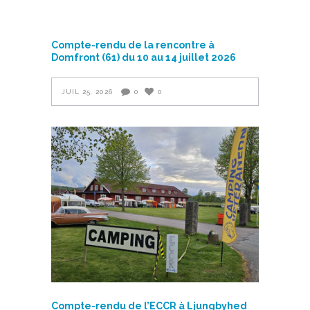
Compte-rendu de la rencontre à
Domfront (61) du 10 au 14 juillet 2026
JUIL 25, 2026
0
0
Compte-rendu de l’ECCR à Ljungbyhed