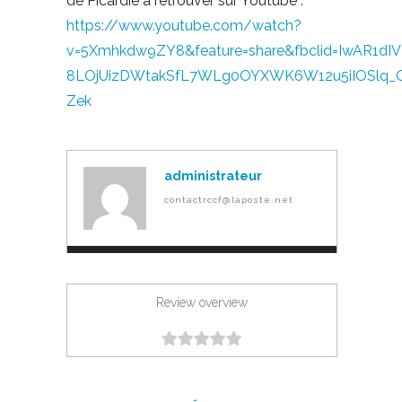
de Picardie à retrouver sur Youtube :
https://www.youtube.com/watch?
v=5Xmhkdw9ZY8&feature=share&fbclid=IwAR1dIV
8LOjUizDWtakSfL7WLg0OYXWK6W12u5iIOSlq_
Zek
administrateur
contactrccf@laposte.net
Review overview