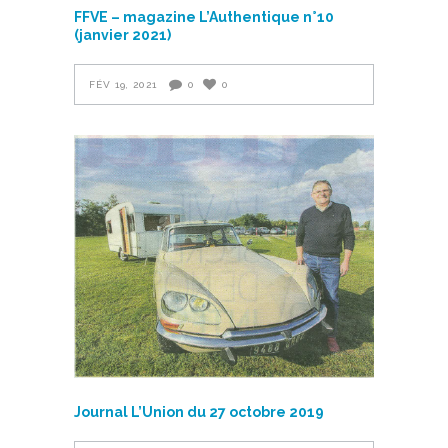
FFVE – magazine L’Authentique n°10
(janvier 2021)
FÉV 19, 2021
0
0
Journal L’Union du 27 octobre 2019