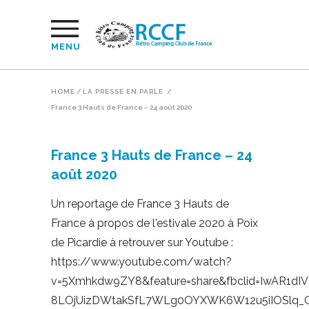
MENU
HOME
/
LA PRESSE EN PARLE
/
France 3 Hauts de France – 24 août 2020
France 3 Hauts de France – 24
août 2020
Un reportage de France 3 Hauts de
France à propos de l'estivale 2020 à Poix
de Picardie à retrouver sur Youtube :
https://www.youtube.com/watch?
v=5Xmhkdw9ZY8&feature=share&fbclid=IwAR1dIV
8LOjUizDWtakSfL7WLg0OYXWK6W12u5iIOSlq_