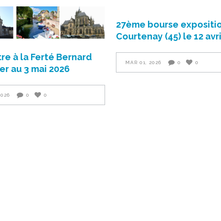
27ème bourse expositio
Courtenay (45) le 12 avr
re à la Ferté Bernard
MAR 01, 2026
0
0
1er au 3 mai 2026
2026
0
0