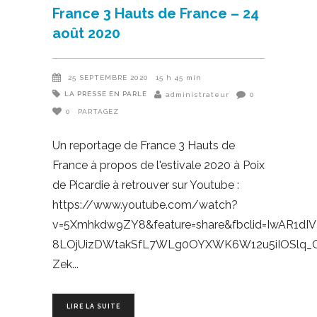
France 3 Hauts de France – 24
août 2020
25 SEPTEMBRE 2020
15 h 45 min
LA PRESSE EN PARLE
administrateur
0
0
PARTAGEZ
Un reportage de France 3 Hauts de
France à propos de l'estivale 2020 à Poix
de Picardie à retrouver sur Youtube :
https://www.youtube.com/watch?
v=5Xmhkdw9ZY8&feature=share&fbclid=IwAR1dIV
8LOjUizDWtakSfL7WLg0OYXWK6W12u5iIOSlq_
Zek
LIRE LA SUITE