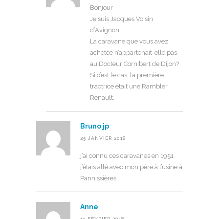
Bonjour
Je suis Jacques Voisin
d’Avignon.
La caravane que vous avez
achetée n’appartenait-elle pas
au Docteur Cornibert de Dijon?
Si c’est le cas, la première
tractrice était une Rambler
Renault.
Bruno jp
25 JANVIER 2018
j’ai connu ces caravanes en 1951
j’étais allé avec mon père à l’usine à
Pannissières
Anne
19 FÉVRIER 2018