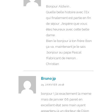
Bonjour Aldwin ,
Quelle belle histoire avec l’Ex
qui finalement est partie en fin
de séjour .J’espère que vous
êtes heureux avec cette belle
dame .
Bien le bonjour à ton frère (bon
ça va, maintenant je le sais
,bonjour au papa Pascal
!Fabricant de Henon .
Christian
Bruno jp
25 JANVIER 2018
bonjour ! j’ai exactement la meme
mais de janvier 68 pareil en
excellent état 1ere main ayant
appartenu à un docteur de Dijon