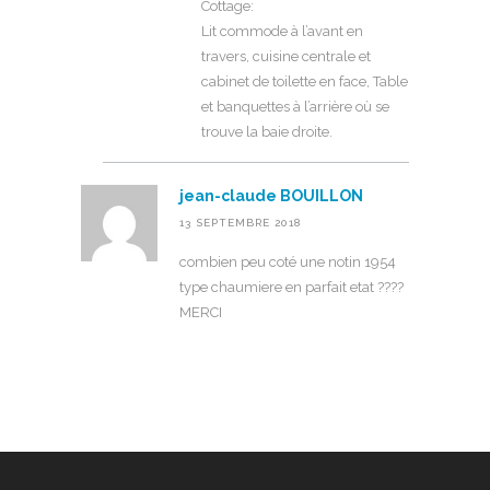
Cottage:
Lit commode à l’avant en
travers, cuisine centrale et
cabinet de toilette en face, Table
et banquettes à l’arrière où se
trouve la baie droite.
jean-claude BOUILLON
13 SEPTEMBRE 2018
combien peu coté une notin 1954
type chaumiere en parfait etat ????
MERCI