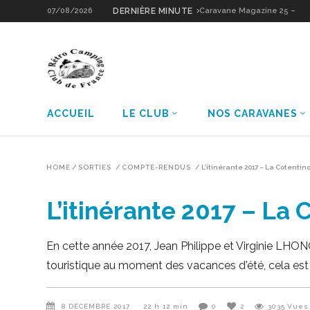
07/08/2026
DERNIÈRE MINUTE
Caravane Magazine 25 –
Sologne Grain d’Or
ACCUEIL
LE CLUB
NOS CARAVANES
HOME
/
SORTIES
/
COMPTE-RENDUS
/
L’itinérante 2017 – La Cotentino
L’itinérante 2017 – La 
En cette année 2017, Jean Philippe et Virginie LH
touristique au moment des vacances d'été, cela est
8 DÉCEMBRE 2017
22 h 12 min
0
2
3035
Vues