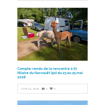
Compte-rendu de la rencontre à St
Hilaire du Harcouët (50) du 23 au 25 mai
2026
JUIN 03, 2026
0
0