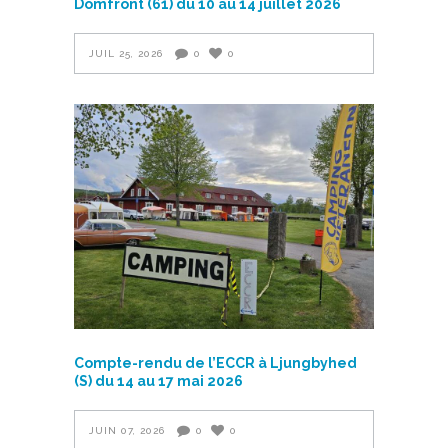
Domfront (61) du 10 au 14 juillet 2026
JUIL 25, 2026
0
0
Compte-rendu de l’ECCR à Ljungbyhed
(S) du 14 au 17 mai 2026
JUIN 07, 2026
0
0