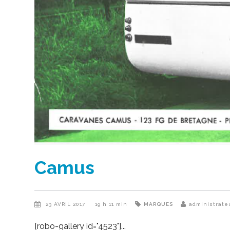
Camus
23 AVRIL 2017
19 h 11 min
MARQUES
administrate
[robo-gallery id="4523"]