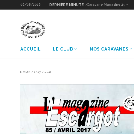
06/08/2026
DERNIÈRE MINUTE
Caravane Magazine 26 –
Notin Résidence
ACCUEIL
LE CLUB
NOS CARAVANES
HOME
/
2017
/
avril