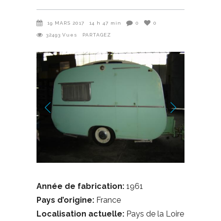
19 MARS 2017
14 h 47 min
0
0
32493
Vues
PARTAGEZ
Année de fabrication:
1961
Pays d’origine:
France
Localisation actuelle:
Pays de la Loire