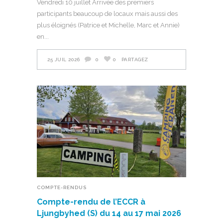
Vendredi 10 juillet Arrivée des premiers
participants beaucoup de locaux mais aussi des
plus éloignés (Patrice et Michelle, Marc et Annie)
en
25 JUIL 2026
0
0
PARTAGEZ
COMPTE-RENDUS
Compte-rendu de l’ECCR à
Ljungbyhed (S) du 14 au 17 mai 2026