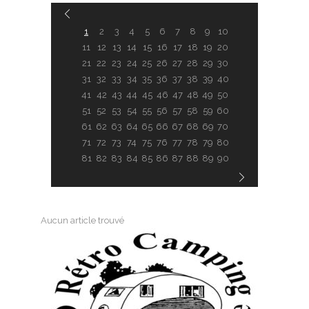
1
2
3
4
5
6
7
8
9
10
11
12
13
14
15
16
17
18
19
20
21
22
23
24
25
26
27
28
29
30
31
32
33
34
35
36
37
38
39
40
41
42
43
44
45
46
47
48
49
50
51
52
53
54
55
56
57
58
59
60
61
62
63
64
65
66
67
68
69
70
71
72
73
74
75
76
77
78
79
80
81
82
83
84
85
86
87
88
89
90
Aucun article trouvé