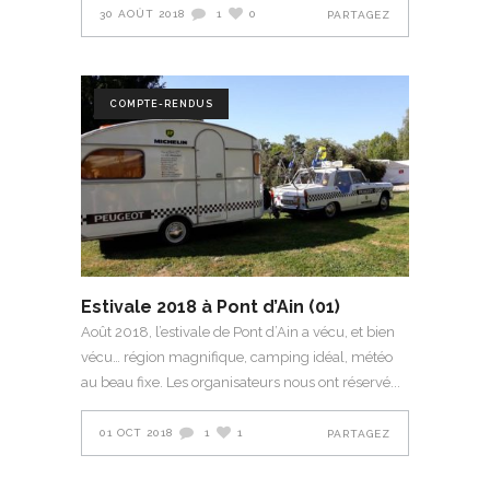
30 AOÛT 2018
1
0
PARTAGEZ
COMPTE-RENDUS
Estivale 2018 à Pont d’Ain (01)
Août 2018, l’estivale de Pont d’Ain a vécu, et bien
vécu… région magnifique, camping idéal, météo
au beau fixe. Les organisateurs nous ont réservé
01 OCT 2018
1
1
PARTAGEZ