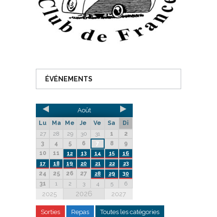
ÉVÉNEMENTS
Août
Lu
Ma
Me
Je
Ve
Sa
Di
27
28
29
30
31
1
2
3
4
5
6
7
8
9
10
11
12
13
14
15
16
17
18
19
20
21
22
23
24
25
26
27
28
29
30
31
1
2
3
4
5
6
2026
2025
2027
Sorties
Repas
Toutes les catégories