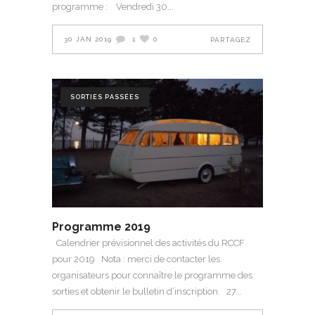
programme : Vendredi 30
30 JAN 2019
1
0
PARTAGEZ
SORTIES PASSÉES
Programme 2019
Calendrier prévisionnel des activités du RCCF
pour 2019 Nota : merci de contacter les
organisateurs pour connaître le programme des
sorties et obtenir le bulletin d’inscription. 27